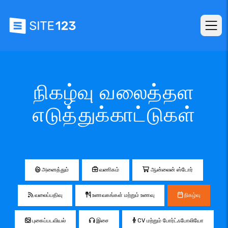
நிகழ்வு வலைத்தள
எடுத்துக்காட்டுகள்
அனைத்தும்
வணிகம்
ஆன்லைன் ஸ்டோர்
வலைப்பதிவு
உணவகங்கள் மற்றும் உணவு
நிகழ்வு
புகைப்படவியல்
இசை
CV மற்றும் போர்ட்ஃபோலியோ