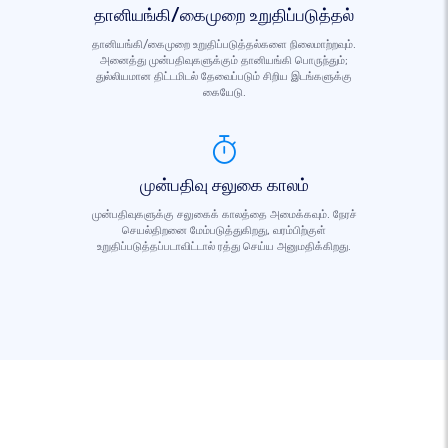
தானியங்கி/கைமுறை உறுதிப்படுத்தல்
தானியங்கி/கைமுறை உறுதிப்படுத்தல்களை நிலைமாற்றவும்.
அனைத்து முன்பதிவுகளுக்கும் தானியங்கி பொருந்தும்;
துல்லியமான திட்டமிடல் தேவைப்படும் சிறிய இடங்களுக்கு
கையேடு.
முன்பதிவு சலுகை காலம்
முன்பதிவுகளுக்கு சலுகைக் காலத்தை அமைக்கவும். நேரச்
செயல்திறனை மேம்படுத்துகிறது, வரம்பிற்குள்
உறுதிப்படுத்தப்படாவிட்டால் ரத்து செய்ய அனுமதிக்கிறது.