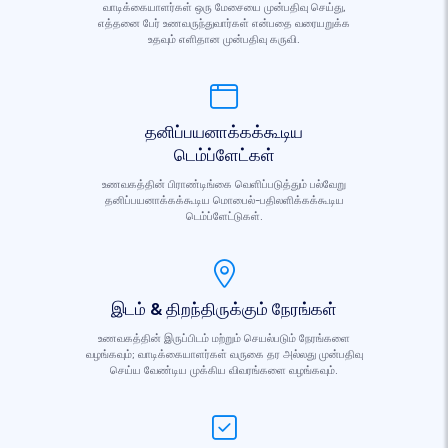
வாடிக்கையாளர்கள் ஒரு மேசையை முன்பதிவு செய்து,
எத்தனை பேர் உணவருந்துவார்கள் என்பதை வரையறுக்க
உதவும் எளிதான முன்பதிவு கருவி.
தனிப்பயனாக்கக்கூடிய
டெம்ப்ளேட்கள்
உணவகத்தின் பிராண்டிங்கை வெளிப்படுத்தும் பல்வேறு
தனிப்பயனாக்கக்கூடிய மொபைல்-பதிலளிக்கக்கூடிய
டெம்ப்ளேட்டுகள்.
இடம் & திறந்திருக்கும் நேரங்கள்
உணவகத்தின் இருப்பிடம் மற்றும் செயல்படும் நேரங்களை
வழங்கவும்; வாடிக்கையாளர்கள் வருகை தர அல்லது முன்பதிவு
செய்ய வேண்டிய முக்கிய விவரங்களை வழங்கவும்.