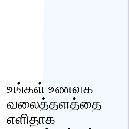
உங்கள் உணவக
வலைத்தளத்தை
எளிதாக