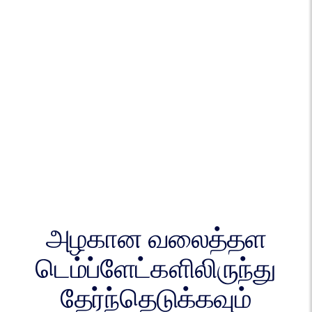
அழகான வலைத்தள
டெம்ப்ளேட்களிலிருந்து
தேர்ந்தெடுக்கவும்