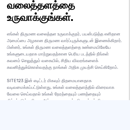
வலைத்தளத்தை
உருவாக்குங்கள்.
எங்கள் திருமண வலைத்தள உருவாக்குநர், பயன்படுத்த எளிதான
அமைப்பை அழகான திருமண வார்ப்புருக்களுடன் இணைக்கிறார்.
பின்னர், உங்கள் திருமண வலைத்தளத்தை உண்மையிலேயே
உங்களுடையதாக மாற்றுவதற்கான பெரிய படத்தில் நீங்கள்
கவனம் செலுத்தும் வகையில், சிறிய விவரங்களைக்
கவனித்துக்கொள்வதற்கு நாங்கள் அதிக முயற்சி செய்கிறோம்.
SITE123 இன் எடிட்டர் மிகவும் திறமையானதாக
வடிவமைக்கப்பட்டுள்ளது, உங்கள் வலைத்தளத்தில் விரைவாக
வேலை செய்வதால் உங்கள் நேரத்தையும் பணத்தையும்
மிச்சப்படுத்துகிறது. அட்டவணை முன்பதிவு பக்கம் திருமண
அழைப்பிதழ்களை ஏற்றுக்கொள்வதைப் பதிவு செய்ய உங்களை
அனுமதிக்கிறது, மேலும் விளம்பர மற்றும் கேலரி பக்கங்கள்
அழகான திருமணப் படங்களைக் காண்பிக்க உங்களை
அனுமதிக்கின்றன.