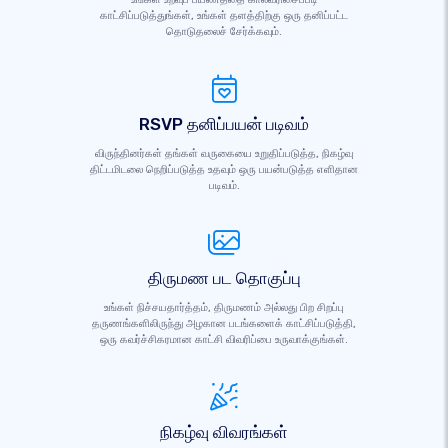
காட்சிப்படுத்துங்கள், உங்கள் தளத்திற்கு ஒரு தனிப்பட்ட
தொடுதலைச் சேர்க்கவும்.
RSVP தனிப்பயன் படிவம்
விருந்தினர்கள் தங்கள் வருகையை உறுதிப்படுத்த, நிகழ்வு
திட்டமிடலை நெறிப்படுத்த உதவும் ஒரு பயன்படுத்த எளிதான
படிவம்.
திருமண பட தொகுப்பு
உங்கள் நிச்சயதார்த்தம், திருமணம் அல்லது பிற சிறப்பு
தருணங்களிலிருந்து அழகான படங்களைக் காட்சிப்படுத்தி,
ஒரு கவர்ச்சிகரமான காட்சி விவரிப்பை உருவாக்குங்கள்.
நிகழ்வு விவரங்கள்