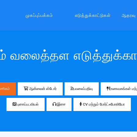
முகப்புப்பக்கம்
எடுத்துக்காட்டுகள்
ஆதரவு
 வலைத்தள எடுத்துக்கா
ணிகம்
ஆன்லைன் ஸ்டோர்
வலைப்பதிவு
உணவகங்கள் மற்ற
புகைப்படவியல்
இசை
CV மற்றும் போர்ட்ஃபோலியோ