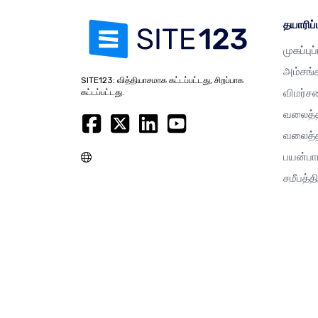
தயாரிப்ப
முகப்புப
அம்சங்
SITE123: வித்தியாசமாக கட்டப்பட்டது, சிறப்பாக
விமர்ச
கட்டப்பட்டது.
வலைத்த
வலைத்த
பயன்பா
சமீபத்தி