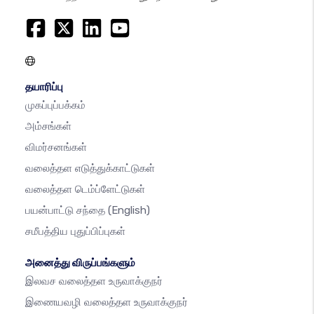
தயாரிப்பு
முகப்புப்பக்கம்
அம்சங்கள்
விமர்சனங்கள்
வலைத்தள எடுத்துக்காட்டுகள்
வலைத்தள டெம்ப்ளேட்டுகள்
பயன்பாட்டு சந்தை
(English)
சமீபத்திய புதுப்பிப்புகள்
அனைத்து விருப்பங்களும்
இலவச வலைத்தள உருவாக்குநர்
இணையவழி வலைத்தள உருவாக்குநர்