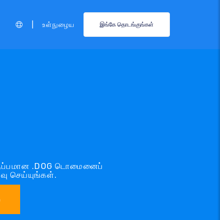
|
உள்நுழைய
இங்கே தொடங்குங்கள்
விருப்பமான .DOG டொமைனைப்
ு செய்யுங்கள்.
்