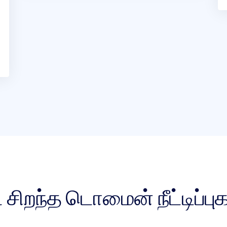
்ட சிறந்த டொமைன் நீட்டிப்ப