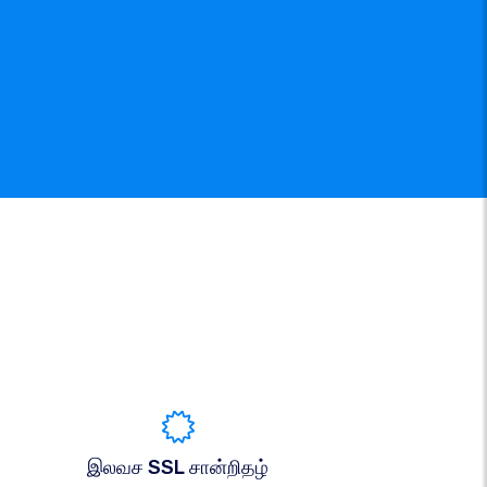
இலவச SSL சான்றிதழ்