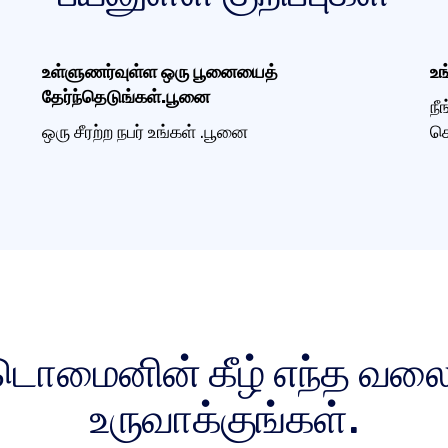
உள்ளுணர்வுள்ள ஒரு பூனையைத்
உ
தேர்ந்தெடுங்கள்.பூனை
நீ
ஒரு சீரற்ற நபர் உங்கள் .பூனை
செ
 டொமைனின் கீழ் எந்த வலை
உருவாக்குங்கள்.