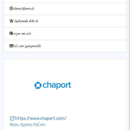
விலை நிர்ணயம்
ஆன்லைன் ஸ்டோர்
சமூக ஊடகம்
கட்டண நுழைவாயில்
https://www.chaport.com/
நேரடி ஆதரவு அரட்டை