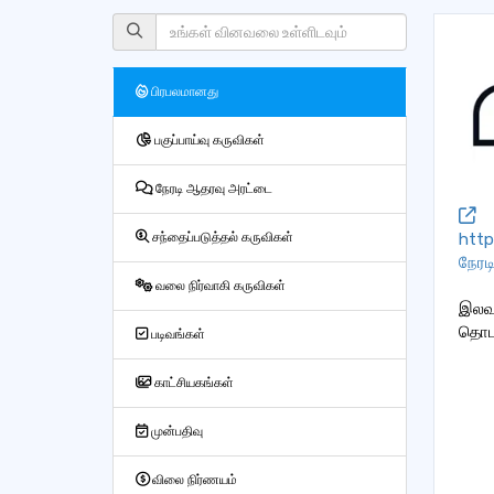
பிரபலமானது
பகுப்பாய்வு கருவிகள்
நேரடி ஆதரவு அரட்டை
http
சந்தைப்படுத்தல் கருவிகள்
நேரட
வலை நிர்வாகி கருவிகள்
இலவச
தொடக
படிவங்கள்
காட்சியகங்கள்
முன்பதிவு
விலை நிர்ணயம்