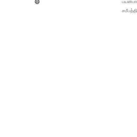
பயன்பா
சமீபத்தி