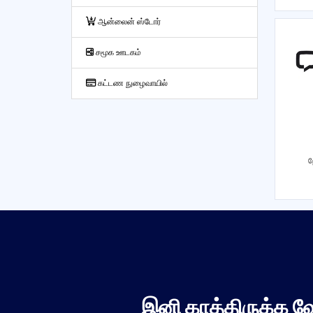
ஆன்லைன் ஸ்டோர்
சமூக ஊடகம்
கட்டண நுழைவாயில்
ந
இனி காத்திருக்க வ