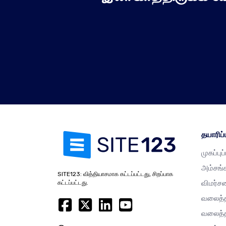
தயாரிப்ப
முகப்புப
அம்சங்
SITE123: வித்தியாசமாக கட்டப்பட்டது, சிறப்பாக
விமர்ச
கட்டப்பட்டது.
வலைத்த
வலைத்த