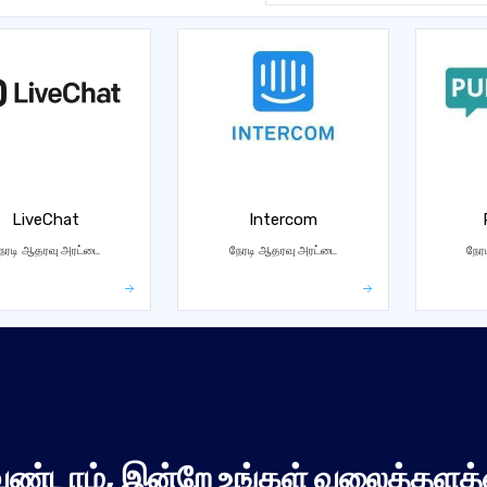
LiveChat
Intercom
ேரடி ஆதரவு அரட்டை
நேரடி ஆதரவு அரட்டை
நேர
ேண்டாம், இன்றே உங்கள் வலைத்தளத்