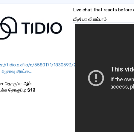
Live chat that reacts before 
வீடியோ விளம்பரம்
s://tidio.pxf.io/c/5580171/1830593/21771
ி ஆதரவு அரட்டை
 தொகுப்பு:
ஆம்
்க தொகுப்பு:
$12