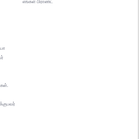
எங்கள் பிராண்ட்
யோ
ர்
கள்.
்குபவர்