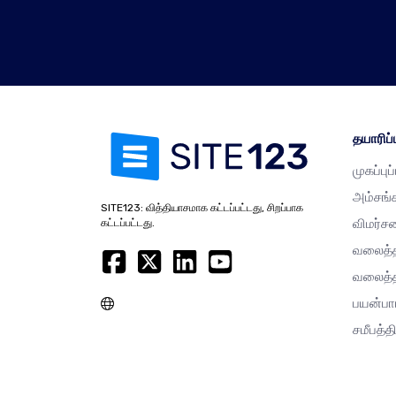
தயாரிப்ப
முகப்புப
அம்சங்
SITE123: வித்தியாசமாக கட்டப்பட்டது, சிறப்பாக
விமர்ச
கட்டப்பட்டது.
வலைத்த
வலைத்த
பயன்பா
சமீபத்தி