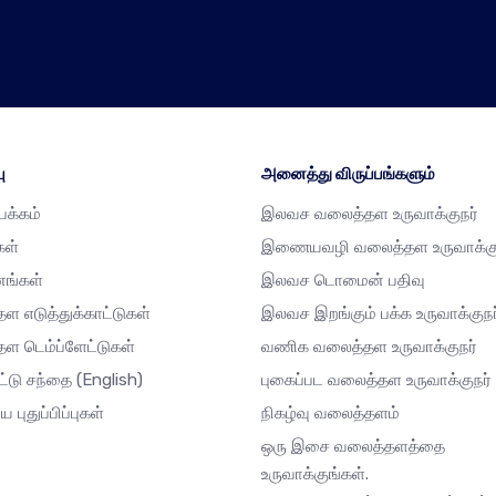
ு
அனைத்து விருப்பங்களும்
்பக்கம்
இலவச வலைத்தள உருவாக்குநர்
கள்
இணையவழி வலைத்தள உருவாக்கு
னங்கள்
இலவச டொமைன் பதிவு
ள எடுத்துக்காட்டுகள்
இலவச இறங்கும் பக்க உருவாக்குநர
ள டெம்ப்ளேட்டுகள்
வணிக வலைத்தள உருவாக்குநர்
ட்டு சந்தை
(English)
புகைப்பட வலைத்தள உருவாக்குநர்
ய புதுப்பிப்புகள்
நிகழ்வு வலைத்தளம்
ஒரு இசை வலைத்தளத்தை
உருவாக்குங்கள்.