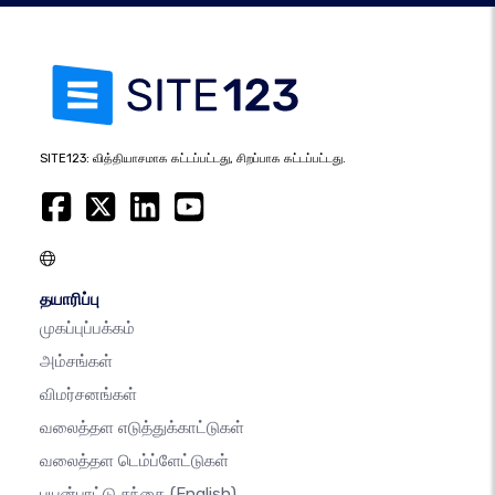
SITE123: வித்தியாசமாக கட்டப்பட்டது, சிறப்பாக கட்டப்பட்டது.
தயாரிப்பு
முகப்புப்பக்கம்
அம்சங்கள்
விமர்சனங்கள்
வலைத்தள எடுத்துக்காட்டுகள்
வலைத்தள டெம்ப்ளேட்டுகள்
பயன்பாட்டு சந்தை
(English)