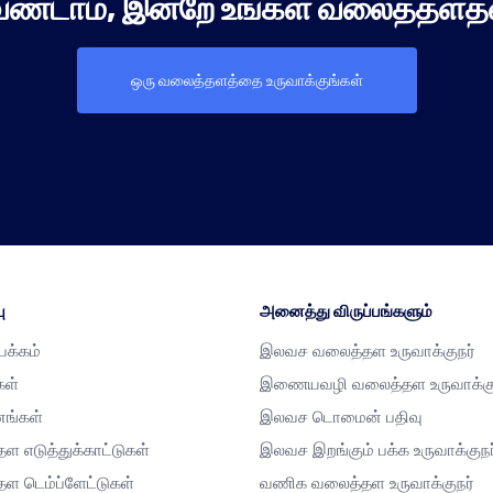
ேண்டாம், இன்றே உங்கள் வலைத்தளத்
ஒரு வலைத்தளத்தை உருவாக்குங்கள்
ு
அனைத்து விருப்பங்களும்
்பக்கம்
இலவச வலைத்தள உருவாக்குநர்
கள்
இணையவழி வலைத்தள உருவாக்கு
னங்கள்
இலவச டொமைன் பதிவு
ள எடுத்துக்காட்டுகள்
இலவச இறங்கும் பக்க உருவாக்குநர
ள டெம்ப்ளேட்டுகள்
வணிக வலைத்தள உருவாக்குநர்