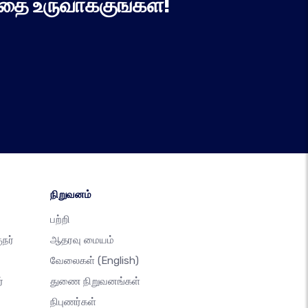
தை உருவாக்குங்கள்!
நிறுவனம்
பற்றி
நர்
ஆதரவு மையம்
வேலைகள்
(English)
்
துணை நிறுவனங்கள்
நிபுணர்கள்