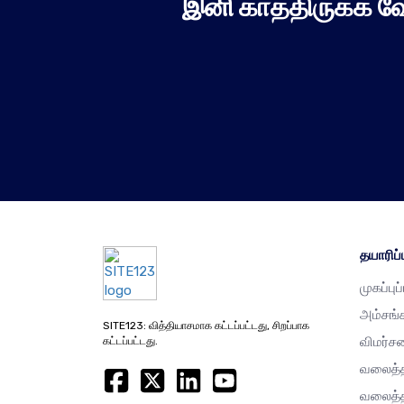
இனி காத்திருக்க வ
தயாரிப்ப
முகப்புப
அம்சங்
SITE123: வித்தியாசமாக கட்டப்பட்டது, சிறப்பாக
விமர்ச
கட்டப்பட்டது.
வலைத்த
வலைத்த