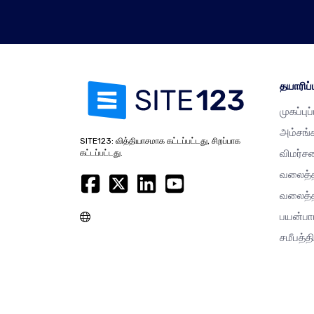
தயாரிப்ப
முகப்புப
அம்சங்
SITE123: வித்தியாசமாக கட்டப்பட்டது, சிறப்பாக
விமர்ச
கட்டப்பட்டது.
வலைத்த
வலைத்த
பயன்பா
சமீபத்தி