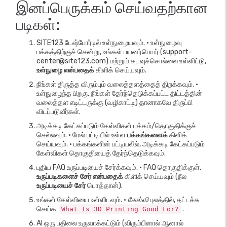
இனப்பெருக்கம் செய்வதற்கான
படிகள்:
SITE123 டேஷ்போர்டில் உள்நுழையவும். • உள்நுழைவு
பக்கத்திற்குச் சென்று, உங்கள் பயனர்பெயர் (support-
center@site123.com) மற்றும் கடவுச்சொல்லை உள்ளிட்டு,
உள்நுழை என்பதைக்
கிளிக் செய்யவும்.
நீங்கள் திருத்த விரும்பும் வலைத்தளத்தைத் திறக்கவும். •
உள்நுழைந்த பிறகு, நீங்கள் தேர்ந்தெடுக்கப்பட்ட திட்டத்தின்
வலைத்தள எடிட்டருக்கு (வழிகாட்டி) தானாகவே திருப்பி
விடப்படுவீர்கள்.
அடிக்கடி கேட்கப்படும் கேள்விகள் பக்கம்/தொகுதிக்குச்
செல்லவும். • மேல் பட்டியில் உள்ள
பக்கங்களைக்
கிளிக்
செய்யவும். • பக்கங்களின் பட்டியலில், அடிக்கடி கேட்கப்படும்
கேள்விகள் தொகுதியைத் தேர்ந்தெடுக்கவும்.
புதிய FAQ உருப்படியைச் சேர்க்கவும். • FAQ தொகுதிக்குள்,
உருப்படிகளைச் சேர் என்பதைக்
கிளிக் செய்யவும் (நீல
உருப்படியைச் சேர்
பொத்தான்).
உங்கள் கேள்வியை உள்ளிடவும். •
கேள்வி
புலத்தில், தட்டச்சு
செய்க:
.
What Is 3D Printing Good For?
AI ஒரு பதிலை உருவாக்கட்டும் (விரும்பினால் ஆனால்