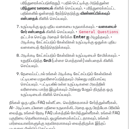
பரிந்துரைக்கப்படுகிறது). • பதில் பெட்டிக்கு அடுத்துள்ள
பரிந்துரை உரையைக்
கிளிக் செய்யவும். • பரிந்துரைக்கப்பட்ட
பதில்களில் ஒன்றைத் தேர்ந்தெடுத்து
விண்ணப்பிக்கவும்
என்பதைக்
கிளிக் செய்யவும்.
உருப்படிக்கு ஒரு புதிய வகையை உருவாக்கவும். •
வகையைச்
சேர் என்பதைக்
கிளிக் செய்யவும். •
General Questions
தட்டச்சு செய்து அதைச் சேர்க்க
Enter ஐ
அழுத்தவும். •
அடிக்கடி கேட்கப்படும் கேள்விகள் உருப்படிக்கு ஒதுக்க புதிய
வகையைத் தேர்ந்தெடுக்கவும்.
அடிக்கடி கேட்கப்படும் கேள்விகள் உருப்படியைச் சேமிக்கவும். •
உறுதிப்படுத்த
சேமி
(பச்சை பொத்தான்) என்பதைக் கிளிக்
செய்யவும்.
தேவைப்பட்டால் உங்கள் அடிக்கடி கேட்கப்படும் கேள்விகள்
பட்டியலை மறுவரிசைப்படுத்தவும் அல்லது மதிப்பாய்வு
செய்யவும். • பட்டியலில் உள்ள உருப்படிகளை அவற்றின்
வரிசையை மாற்ற இழுக்கவும் அல்லது மேலும் திருத்த ஒரு
உருப்படியைக் கிளிக் செய்யவும்.
நீங்கள் ஒரு புதிய FAQ உள்ளீட்டை வெற்றிகரமாகச் சேர்த்துள்ளீர்கள்,
AI- அடிப்படையிலான பதிலை உருவாக்கி, அதை ஒரு பிரத்யேக பிரிவில்
வைத்து, உங்கள் நேரடி FAQ பக்கத்தில் சேமித்துள்ளீர்கள். உங்கள் FAQ
பகுதியை தெளிவாகவும், ஒழுங்கமைக்கப்பட்டதாகவும், உங்கள்
பார்வையாளர்களுக்கு உதவிகரமாகவும் வைத்திருக்க இந்தப்
படிகளை மீண்டும் செய்யவும்.