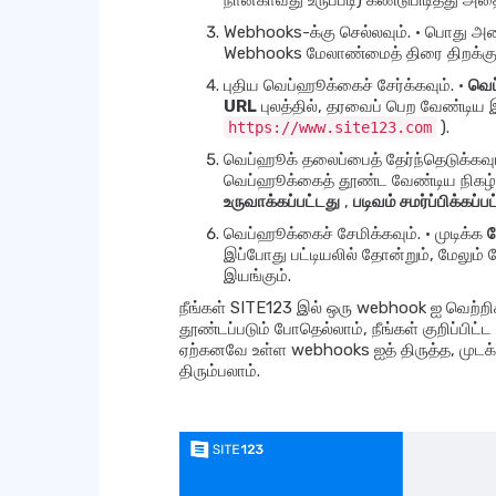
நான்காவது உருப்படி) கண்டுபிடித்து அதை
Webhooks-க்கு செல்லவும். • பொது அம
Webhooks மேலாண்மைத் திரை திறக்கும
புதிய வெப்ஹூக்கைச் சேர்க்கவும். •
வெப
URL
புலத்தில், தரவைப் பெற வேண்டிய இற
).
https://www.site123.com
வெப்ஹூக் தலைப்பைத் தேர்ந்தெடுக்கவும
வெப்ஹூக்கைத் தூண்ட வேண்டிய நிகழ்வை
உருவாக்கப்பட்டது
,
படிவம் சமர்ப்பிக்கப்ப
வெப்ஹூக்கைச் சேமிக்கவும். • முடிக்க
ச
இப்போது பட்டியலில் தோன்றும், மேலும் 
இயங்கும்.
நீங்கள் SITE123 இல் ஒரு webhook ஐ வெற்றிகர
தூண்டப்படும் போதெல்லாம், நீங்கள் குறிப்பிட
ஏற்கனவே உள்ள webhooks ஐத் திருத்த, முடக்க
திரும்பலாம்.