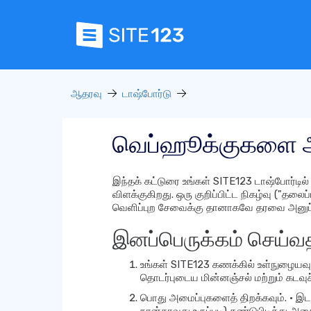
ஆதரவு
டாஷ்போர்டு
வெப்ஹூக்குகளை அ
இந்தக் கட்டுரை உங்கள் SITE123 டாஷ்போர்டி
விளக்குகிறது. ஒரு குறிப்பிட்ட நிகழ்வு ("தலை
வெளிப்புற சேவைக்கு தானாகவே தரவை அனுப்
இனப்பெருக்கம் செய்வத
உங்கள் SITE123 கணக்கில் உள்நுழையவும்
தொடர்புடைய மின்னஞ்சல் மற்றும் கடவு
பொது அமைப்புகளைத் திறக்கவும். • இட