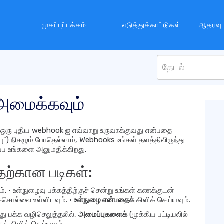
முகப்புப்பக்கம்
எடுத்துக்காட்டுகள்
ஆதரவு
மைக்கவும்
ல் ஒரு புதிய webhook ஐ எவ்வாறு உருவாக்குவது என்பதை
ப்பு") நிகழும் போதெல்லாம், Webhooks உங்கள் தளத்திலிருந்து
ப உங்களை அனுமதிக்கிறது.
ற்கான படிகள்:
. • உள்நுழைவு பக்கத்திற்குச் சென்று உங்கள் கணக்குடன்
ச்சொல்லை உள்ளிடவும். •
உள்நுழை என்பதைக்
கிளிக் செய்யவும்.
து பக்க வழிசெலுத்தலில்,
அமைப்புகளைக்
(முக்கிய பட்டியலில்