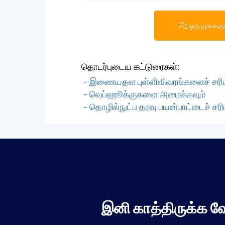
ஒரு முகவரு
தொடர்புடைய கட்டுரைகள்:
- இணையதள புள்ளிவிவரங்களைச் சரிபா
- வெப்ஹூக்குகளை அமைக்கவும்
- தொழில்நுட்ப தரவு பயன்பாட்டைச் சரிப
இனி காத்திருக்க வ