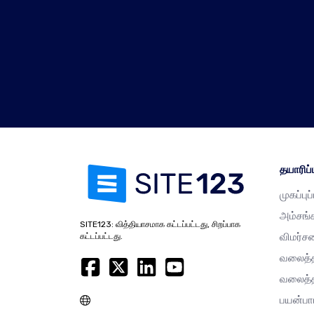
தயாரிப்ப
முகப்புப
அம்சங்
SITE123: வித்தியாசமாக கட்டப்பட்டது, சிறப்பாக
விமர்ச
கட்டப்பட்டது.
வலைத்த
வலைத்த
பயன்பா