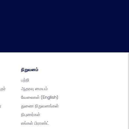
நிறுவனம்
பற்றி
நர்
ஆதரவு மையம்
வேலைகள்
(English)
்
துணை நிறுவனங்கள்
நிபுணர்கள்
எங்கள் பிராண்ட்