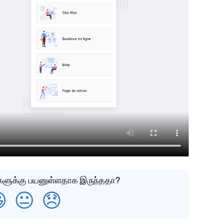
்களுக்கு பயனுள்ளதாக இருந்ததா?

😐
😞