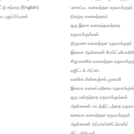
ட்டு சந்தை
(English)
புகைப்பட வலைத்தள உருவாக்குநர்
ய புதுப்பிப்புகள்
நிகழ்வு வலைத்தளம்
ஒரு இசை வலைத்தளத்தை
உருவாக்குங்கள்.
திருமண வலைத்தள உருவாக்குநர்
இலவச ஆன்லைன் போர்ட்ஃபோலி
சிறு வணிக வலைத்தள உருவாக்குந
டிஜிட்டல் அட்டை
வணிக மின்னஞ்சல் முகவரி
இலவச வலைப்பதிவை உருவாக்குங்
ஒரு மன்றத்தை உருவாக்குங்கள்
ஆன்லைன் பாடத்திட்டத்தை உருவாக
உணவக வலைத்தள உருவாக்குநர்
ஆன்லைன் அப்பாயிண்ட்மெண்ட்
திட்டமிடுபவர்