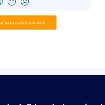

😐
😞
டன் உரையாடலைத் தொடங்குங்கள்