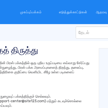
முகப்புப்பக்கம்
எடுத்துக்காட்டுகள்
ஆதரவு
த் திருத்து
 பிரஸ் பக்கத்தில் ஒரு புதிய உருப்படியை எவ்வாறு சேர்ப்பது
ள்நுழைந்து, பிரஸ் பக்க அமைப்புகளைத் திறந்து, தலைப்பு,
 பத்திரிகை குறிப்பை வெளியிட கீழே உள்ள படிகளைப்
ுழைவுப் பக்கத்திற்குச் செல்லவும்.
support-center@site123.com) மற்றும் கடவுச்சொல்லை
ய்யவும்.