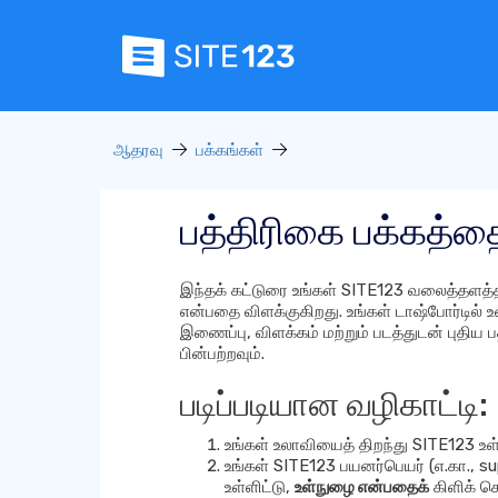
ஆதரவு
பக்கங்கள்
பத்திரிகை பக்கத்தை
இந்தக் கட்டுரை உங்கள் SITE123 வலைத்தளத்தின்
என்பதை விளக்குகிறது. உங்கள் டாஷ்போர்டில் உ
இணைப்பு, விளக்கம் மற்றும் படத்துடன் புதிய
பின்பற்றவும்.
படிப்படியான வழிகாட்டி:
உங்கள் உலாவியைத் திறந்து SITE123 உள்ந
உங்கள் SITE123 பயனர்பெயர் (எ.கா., 
உள்ளிட்டு,
உள்நுழை என்பதைக்
கிளிக் செ