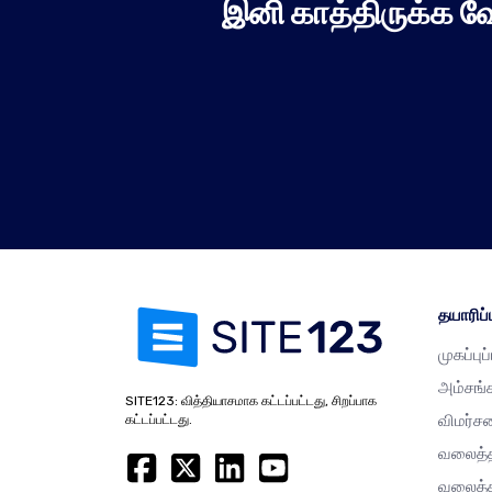
இனி காத்திருக்க வ
தயாரிப்ப
முகப்புப
அம்சங்
SITE123: வித்தியாசமாக கட்டப்பட்டது, சிறப்பாக
விமர்ச
கட்டப்பட்டது.
வலைத்த
வலைத்த