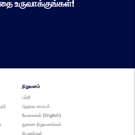
தை உருவாக்குங்கள்!
நிறுவனம்
பற்றி
நர்
ஆதரவு மையம்
வேலைகள்
(English)
்
துணை நிறுவனங்கள்
நிபுணர்கள்