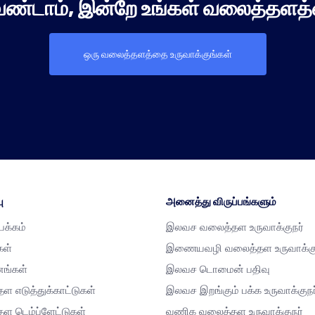
ேண்டாம், இன்றே உங்கள் வலைத்தளத்
ஒரு வலைத்தளத்தை உருவாக்குங்கள்
ு
அனைத்து விருப்பங்களும்
்பக்கம்
இலவச வலைத்தள உருவாக்குநர்
கள்
இணையவழி வலைத்தள உருவாக்கு
னங்கள்
இலவச டொமைன் பதிவு
ள எடுத்துக்காட்டுகள்
இலவச இறங்கும் பக்க உருவாக்குநர
ள டெம்ப்ளேட்டுகள்
வணிக வலைத்தள உருவாக்குநர்