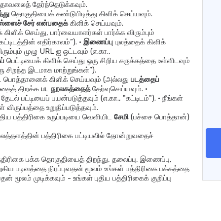
தாவலைத் தேர்ந்தெடுக்கவும்.
்து
தொகுதியைக் கண்டுபிடித்து கிளிக் செய்யவும்.
ரஸ்ஸைச் சேர் என்பதைக்
கிளிக் செய்யவும்.
 கிளிக் செய்து, பார்வையாளர்கள் பார்க்க விரும்பும்
ட்டிடத்தின் எதிர்காலம்”). •
இணைப்பு
புலத்தைக் கிளிக்
ரும்பும் முழு URL ஐ ஒட்டவும் (எ.கா.,
ப்
பெட்டியைக் கிளிக் செய்து ஒரு சிறிய சுருக்கத்தை உள்ளிடவும்
ரு சிறந்த இடமாக மாற்றுங்கள்”).
கிட பொத்தானைக் கிளிக் செய்யவும் (அல்லது
படத்தைப்
்தைத் திறக்க
பட நூலகத்தைத்
தேர்வுசெய்யவும். •
 பட்டியைப் பயன்படுத்தவும் (எ.கா., "கட்டிடம்"). • நீங்கள்
ள் விருப்பத்தை உறுதிப்படுத்தவும்.
 புதிய பத்திரிகை உருப்படியை வெளியிட
சேமி
(பச்சை பொத்தான்)
லைத்தளத்தின் பத்திரிகை பட்டியலில் தோன்றுவதைச்
பத்திரிகை பக்க தொகுதியைத் திறந்து, தலைப்பு, இணைப்பு,
ுகிய படிவத்தை நிரப்புவதன் மூலம் உங்கள் பத்திரிகை பக்கத்தை
் மூலம் முடிக்கவும் - உங்கள் புதிய பத்திரிகைக் குறிப்பு