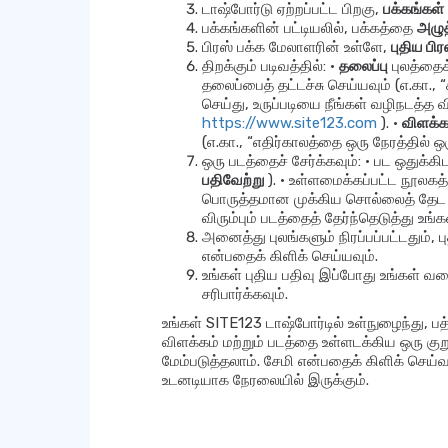
டாஷ்போர்டு ஏற்றப்பட்ட பிறகு,
பக்கங்கள்
பக்கங்களின் பட்டியலில், பக்கத்தை
அழுத
பிரஸ் பக்க மேலாளரின் உள்ளே,
புதிய பி
திறக்கும் படிவத்தில்: •
தலைப்பு
புலத்தைக்
தலைப்பைத் தட்டச்சு செய்யவும் (எ.கா., “க
செய்து, உருப்படியை நீங்கள் வழிநடத்த வி
https://www.site123.com
). •
விளக்க
(எ.கா., “எதிர்காலத்தை ஒரு நேரத்தில் ஒ
ஒரு படத்தைச் சேர்க்கவும்: • பட ஒதுக்
பதிவேற்று
). • உள்ளமைக்கப்பட்ட நூலகத
பொருத்தமான முக்கிய சொல்லைத் தேட தேடல்
விரும்பும் படத்தைத் தேர்ந்தெடுத்து உங்க
அனைத்து புலங்களும் நிரப்பப்பட்டதும்,
என்பதைக் கிளிக் செய்யவும்.
உங்கள் புதிய பதிவு இப்போது உங்கள் வ
சரிபார்க்கவும்.
உங்கள் SITE123 டாஷ்போர்டில் உள்நுழைந்து, 
விளக்கம் மற்றும் படத்தை உள்ளடக்கிய ஒரு குற
மேம்படுத்தலாம். சேமி என்பதைக் கிளிக் செய்வதன
உடனடியாக நேரலையில் இருக்கும்.