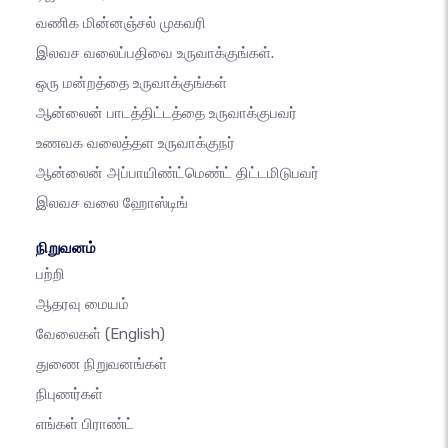
வணிக மின்னஞ்சல் முகவரி
இலவச வலைப்பதிவை உருவாக்குங்கள்.
ஒரு மன்றத்தை உருவாக்குங்கள்
ஆன்லைன் பாடத்திட்டத்தை உருவாக்குபவர்
உணவக வலைத்தள உருவாக்குநர்
ஆன்லைன் அப்பாயிண்ட்மெண்ட் திட்டமிடுபவர்
இலவச வலை ஹோஸ்டிங்
நிறுவனம்
பற்றி
ஆதரவு மையம்
வேலைகள்
(English)
துணை நிறுவனங்கள்
நிபுணர்கள்
எங்கள் பிராண்ட்