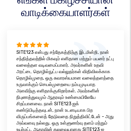
வாடிக்கையாளர்கள்
SITE123 என்பது சந்தேகத்திற்கு இடமின்றி, நான்
சந்தித்தவற்றில் மிகவும் எளிதான மற்றும் பயனர் நட்பு
வலைத்தள வடிவமைப்பாளர். அவர்களின் உதவி
அரட்டை தொழில்நுட்ப வல்லுநர்கள் விதிவிலக்காக
தொழில்முறை, ஒரு சுவாரஸ்யமான வலைத்தளத்தை
உருவாக்கும் செயல்முறையை நம்பமுடியாத
அளவிற்கு எளிதாக்குகிறார்கள். அவர்களின்
நிபுணத்துவமும் ஆதரவும் உண்மையிலேயே
சிறப்பானவை. நான் SITE123 ஐக்
கண்டுபிடித்தவுடன், நான் உடனடியாக பிற
விருப்பங்களைத் தேடுவதை நிறுத்திவிட்டேன் - அது
அவ்வளவு நல்லது. ஒரு உள்ளுணர்வு தளம் மற்றும்
உயர்மட்ட ஆதரவின் கலவையானது SITE123 ஐ