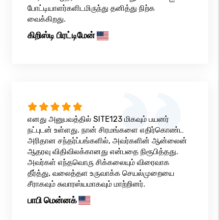
போட்டியாளர்களிடமிருந்து தனித்து நிற்க
வைக்கிறது.
கிறிஸ்டி பிரட்டிமேன்
எனது அனுபவத்தில் SITE123 மிகவும் பயனர்
நட்புடன் உள்ளது. நான் சிரமங்களை எதிர்கொண்ட
அரிதான சந்தர்ப்பங்களில், அவர்களின் ஆன்லைன்
ஆதரவு விதிவிலக்கானது என்பதை நிரூபித்தது.
அவர்கள் எந்தவொரு சிக்கலையும் விரைவாக
தீர்த்து, வலைத்தள உருவாக்க செயல்முறையை
சீராகவும் சுவாரஸ்யமாகவும் மாற்றினர்.
பாபி மென்னக்