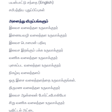
பயன்பாட்டு சந்தை
(English)
சமீபத்திய புதுப்பிப்புகள்
அனைத்து விருப்பங்களும்
இலவச வலைத்தள உருவாக்குநர்
இணையவழி வலைத்தள உருவாக்குநர்
இலவச டொமைன் பதிவு
இலவச இறங்கும் பக்க உருவாக்குநர்
வணிக வலைத்தள உருவாக்குநர்
புகைப்பட வலைத்தள உருவாக்குநர்
நிகழ்வு வலைத்தளம்
ஒரு இசை வலைத்தளத்தை உருவாக்குங்கள்.
திருமண வலைத்தள உருவாக்குநர்
இலவச ஆன்லைன் போர்ட்ஃபோலியோ
சிறு வணிக வலைத்தள உருவாக்குநர்
டிஜிட்டல் அட்டை