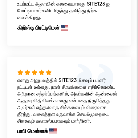
உயர்மட்ட ஆதரவின் கலவையானது SITE123 ஐ
போட்டியாளர்களிடமிருந்து தனித்து நிற்க
வைக்கிறது.
கிறிஸ்டி பிரட்டிமேன்
எனது அனுபவத்தில் SITE123 மிகவும் பயனர்
நட்புடன் உள்ளது. நான் சிரமங்களை எதிர்கொண்ட
அரிதான சந்தர்ப்பங்களில், அவர்களின் ஆன்லைன்
ஆதரவு விதிவிலக்கானது என்பதை நிரூபித்தது.
அவர்கள் எந்தவொரு சிக்கலையும் விரைவாக
தீர்த்து, வலைத்தள உருவாக்க செயல்முறையை
சீராகவும் சுவாரஸ்யமாகவும் மாற்றினர்.
பாபி மென்னக்