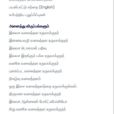
பயன்பாட்டு சந்தை
(English)
சமீபத்திய புதுப்பிப்புகள்
அனைத்து விருப்பங்களும்
இலவச வலைத்தள உருவாக்குநர்
இணையவழி வலைத்தள உருவாக்குநர்
இலவச டொமைன் பதிவு
இலவச இறங்கும் பக்க உருவாக்குநர்
வணிக வலைத்தள உருவாக்குநர்
புகைப்பட வலைத்தள உருவாக்குநர்
நிகழ்வு வலைத்தளம்
ஒரு இசை வலைத்தளத்தை உருவாக்குங்கள்.
திருமண வலைத்தள உருவாக்குநர்
இலவச ஆன்லைன் போர்ட்ஃபோலியோ
சிறு வணிக வலைத்தள உருவாக்குநர்