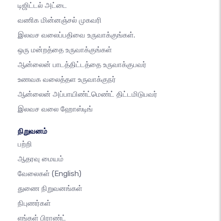
டிஜிட்டல் அட்டை
வணிக மின்னஞ்சல் முகவரி
இலவச வலைப்பதிவை உருவாக்குங்கள்.
ஒரு மன்றத்தை உருவாக்குங்கள்
ஆன்லைன் பாடத்திட்டத்தை உருவாக்குபவர்
உணவக வலைத்தள உருவாக்குநர்
ஆன்லைன் அப்பாயிண்ட்மெண்ட் திட்டமிடுபவர்
இலவச வலை ஹோஸ்டிங்
நிறுவனம்
பற்றி
ஆதரவு மையம்
வேலைகள்
(English)
துணை நிறுவனங்கள்
நிபுணர்கள்
எங்கள் பிராண்ட்