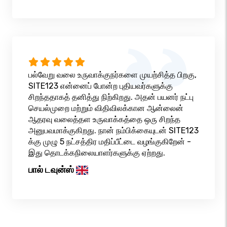
பல்வேறு வலை உருவாக்குநர்களை முயற்சித்த பிறகு,
SITE123 என்னைப் போன்ற புதியவர்களுக்கு
சிறந்ததாகத் தனித்து நிற்கிறது. அதன் பயனர் நட்பு
செயல்முறை மற்றும் விதிவிலக்கான ஆன்லைன்
ஆதரவு வலைத்தள உருவாக்கத்தை ஒரு சிறந்த
அனுபவமாக்குகிறது. நான் நம்பிக்கையுடன் SITE123
க்கு முழு 5 நட்சத்திர மதிப்பீட்டை வழங்குகிறேன் -
இது தொடக்கநிலையாளர்களுக்கு ஏற்றது.
பால் டவுன்ஸ்