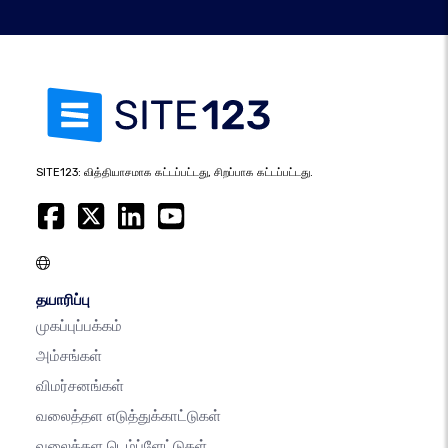
SITE123: வித்தியாசமாக கட்டப்பட்டது, சிறப்பாக கட்டப்பட்டது.
தயாரிப்பு
முகப்புப்பக்கம்
அம்சங்கள்
விமர்சனங்கள்
வலைத்தள எடுத்துக்காட்டுகள்
வலைத்தள டெம்ப்ளேட்டுகள்