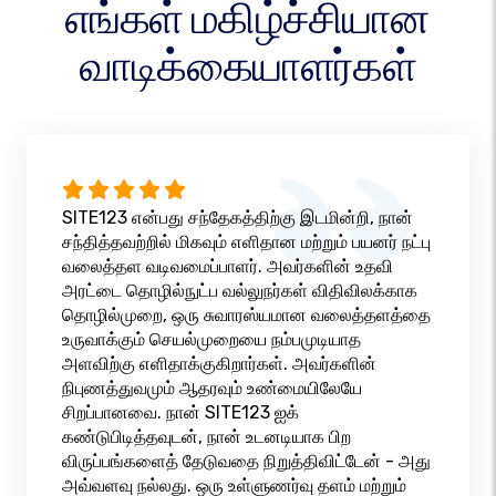
எங்கள் மகிழ்ச்சியான
வாடிக்கையாளர்கள்
SITE123 என்பது சந்தேகத்திற்கு இடமின்றி, நான்
சந்தித்தவற்றில் மிகவும் எளிதான மற்றும் பயனர் நட்பு
வலைத்தள வடிவமைப்பாளர். அவர்களின் உதவி
அரட்டை தொழில்நுட்ப வல்லுநர்கள் விதிவிலக்காக
தொழில்முறை, ஒரு சுவாரஸ்யமான வலைத்தளத்தை
உருவாக்கும் செயல்முறையை நம்பமுடியாத
அளவிற்கு எளிதாக்குகிறார்கள். அவர்களின்
நிபுணத்துவமும் ஆதரவும் உண்மையிலேயே
சிறப்பானவை. நான் SITE123 ஐக்
கண்டுபிடித்தவுடன், நான் உடனடியாக பிற
விருப்பங்களைத் தேடுவதை நிறுத்திவிட்டேன் - அது
அவ்வளவு நல்லது. ஒரு உள்ளுணர்வு தளம் மற்றும்