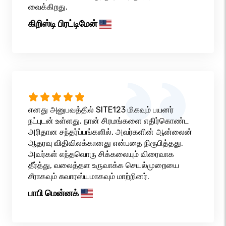
வைக்கிறது.
கிறிஸ்டி பிரட்டிமேன்
எனது அனுபவத்தில் SITE123 மிகவும் பயனர்
நட்புடன் உள்ளது. நான் சிரமங்களை எதிர்கொண்ட
அரிதான சந்தர்ப்பங்களில், அவர்களின் ஆன்லைன்
ஆதரவு விதிவிலக்கானது என்பதை நிரூபித்தது.
அவர்கள் எந்தவொரு சிக்கலையும் விரைவாக
தீர்த்து, வலைத்தள உருவாக்க செயல்முறையை
சீராகவும் சுவாரஸ்யமாகவும் மாற்றினர்.
பாபி மென்னக்