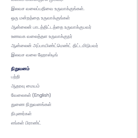
இலவச வலைப்பதிவை உருவாக்குங்கள்.
ஒரு மன்றத்தை உருவாக்குங்கள்
ஆன்லைன் பாடத்திட்டத்தை உருவாக்குபவர்
உணவக வலைத்தள உருவாக்குநர்
ஆன்லைன் அப்பாயிண்ட்மெண்ட் திட்டமிடுபவர்
இலவச வலை ஹோஸ்டிங்
நிறுவனம்
பற்றி
ஆதரவு மையம்
வேலைகள்
(English)
துணை நிறுவனங்கள்
நிபுணர்கள்
எங்கள் பிராண்ட்