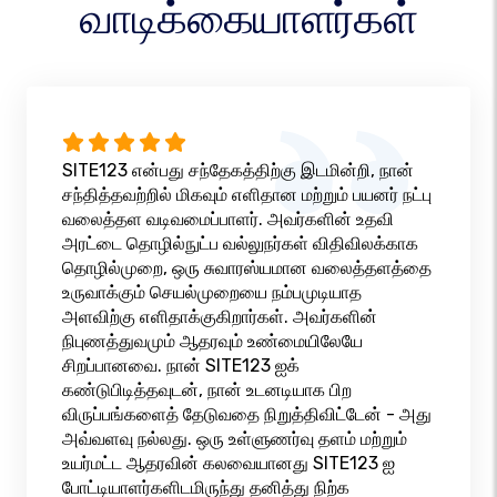
வாடிக்கையாளர்கள்
SITE123 என்பது சந்தேகத்திற்கு இடமின்றி, நான்
சந்தித்தவற்றில் மிகவும் எளிதான மற்றும் பயனர் நட்பு
வலைத்தள வடிவமைப்பாளர். அவர்களின் உதவி
அரட்டை தொழில்நுட்ப வல்லுநர்கள் விதிவிலக்காக
தொழில்முறை, ஒரு சுவாரஸ்யமான வலைத்தளத்தை
உருவாக்கும் செயல்முறையை நம்பமுடியாத
அளவிற்கு எளிதாக்குகிறார்கள். அவர்களின்
நிபுணத்துவமும் ஆதரவும் உண்மையிலேயே
சிறப்பானவை. நான் SITE123 ஐக்
கண்டுபிடித்தவுடன், நான் உடனடியாக பிற
விருப்பங்களைத் தேடுவதை நிறுத்திவிட்டேன் - அது
அவ்வளவு நல்லது. ஒரு உள்ளுணர்வு தளம் மற்றும்
உயர்மட்ட ஆதரவின் கலவையானது SITE123 ஐ
போட்டியாளர்களிடமிருந்து தனித்து நிற்க