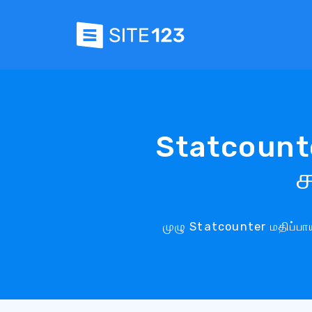
Statcounter
ச
முழு Statcounter மதிப்பா