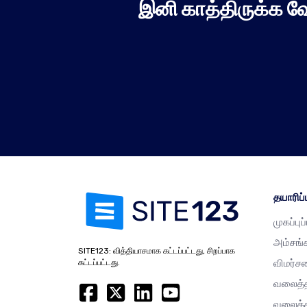
இனி காத்திருக்க வ
தயாரிப்ப
முகப்புப
அம்சங்
SITE123: வித்தியாசமாக கட்டப்பட்டது, சிறப்பாக
விமர்ச
கட்டப்பட்டது.
வலைத்த
வலைத்த