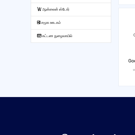
ஆன்லைன் ஸ்டோர்
சமூக ஊடகம்
கட்டண நுழைவாயில்
Goo
ப