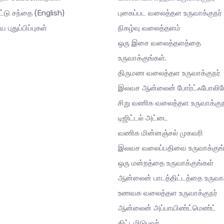
ட்டு சந்தை
(English)
புகைப்பட வலைத்தள உருவாக்குநர்
ய புதுப்பிப்புகள்
நிகழ்வு வலைத்தளம்
ஒரு இசை வலைத்தளத்தை
உருவாக்குங்கள்.
திருமண வலைத்தள உருவாக்குநர்
இலவச ஆன்லைன் போர்ட்ஃபோலி
சிறு வணிக வலைத்தள உருவாக்குந
டிஜிட்டல் அட்டை
வணிக மின்னஞ்சல் முகவரி
இலவச வலைப்பதிவை உருவாக்குங்
ஒரு மன்றத்தை உருவாக்குங்கள்
ஆன்லைன் பாடத்திட்டத்தை உருவாக
உணவக வலைத்தள உருவாக்குநர்
ஆன்லைன் அப்பாயிண்ட்மெண்ட்
திட்டமிடுபவர்