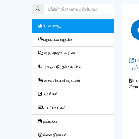
பிரபலமானது
பகுப்பாய்வு கருவிகள்
நேரடி ஆதரவு அரட்டை
ht
பகுப
சந்தைப்படுத்தல் கருவிகள்
இலவச
வலை நிர்வாகி கருவிகள்
தொடக
படிவங்கள்
காட்சியகங்கள்
முன்பதிவு
விலை நிர்ணயம்