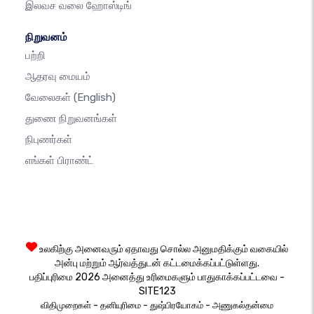
இலவச வலை ஹோஸ்டிங்
நிறுவனம்
பற்றி
ஆதரவு மையம்
வேலைகள்
(English)
துணை நிறுவனங்கள்
நிபுணர்கள்
எங்கள் பிராண்ட்
உலகிற்கு அனைவரும் ஏதாவது சொல்ல அனுமதிக்கும் வகையில்
அன்பு மற்றும் ஆர்வத்துடன் கட்டமைக்கப்பட்டுள்ளது.
பதிப்புரிமை 2026 அனைத்து உரிமைகளும் பாதுகாக்கப்பட்டவை -
SITE123
-
-
-
விதிமுறைகள்
தனியுரிமை
துஷ்பிரயோகம்
அணுகல்தன்மை