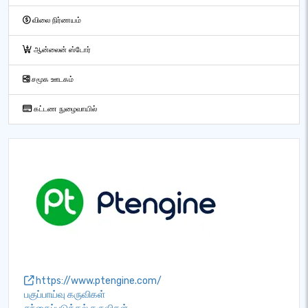
விலை நிர்ணயம்
ஆன்லைன் ஸ்டோர்
சமூக ஊடகம்
கட்டண நுழைவாயில்
https://www.ptengine.com/
பகுப்பாய்வு கருவிகள்