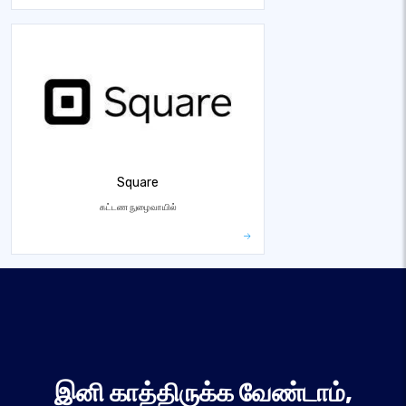
Square
கட்டண நுழைவாயில்
இனி காத்திருக்க வேண்டாம்,