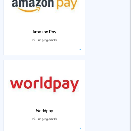
Amazon Pay
கட்டண நுழைவாயில்
Worldpay
கட்டண நுழைவாயில்