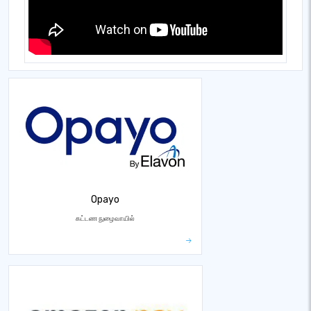
Opayo
கட்டண நுழைவாயில்