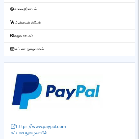
விலை நிர்ணயம்
ஆன்லைன் ஸ்டோர்
சமூக ஊடகம்
கட்டண நுழைவாயில்
https://www.paypal.com
கட்டண நுழைவாயில்