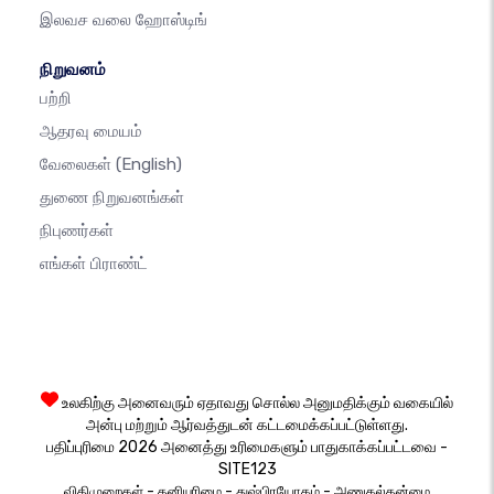
இலவச வலை ஹோஸ்டிங்
நிறுவனம்
பற்றி
ஆதரவு மையம்
வேலைகள்
(English)
துணை நிறுவனங்கள்
நிபுணர்கள்
எங்கள் பிராண்ட்
உலகிற்கு அனைவரும் ஏதாவது சொல்ல அனுமதிக்கும் வகையில்
அன்பு மற்றும் ஆர்வத்துடன் கட்டமைக்கப்பட்டுள்ளது.
பதிப்புரிமை 2026 அனைத்து உரிமைகளும் பாதுகாக்கப்பட்டவை -
SITE123
-
-
-
விதிமுறைகள்
தனியுரிமை
துஷ்பிரயோகம்
அணுகல்தன்மை