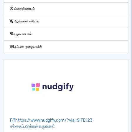
விலை நிர்ணயம்
ஆன்லைன் ஸ்டோர்
சமூக ஊடகம்
கட்டண நுழைவாயில்
https://www.nudgify.com/?via=SITE123
சந்தைப்படுத்தல் கருவிகள்