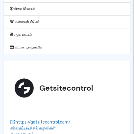
விலை நிர்ணயம்
ஆன்லைன் ஸ்டோர்
சமூக ஊடகம்
கட்டண நுழைவாயில்
https://getsitecontrol.com/
சந்தைப்படுத்தல் கருவிகள்